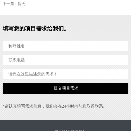
下一篇：暂无
填写您的项目需求给我们。
*请认真填写需求信息，我们会在24小时内与您取得联系。